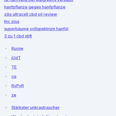
hanfpflanze gegen hanfpflanze
zilis ultracell cbd oil review
thc zina
superbäume vollspektrum hanföl
3 zu 1 cbd stift
Ruojw
jUdT
TE
cq
RxPyR
ze
Stärkster unkrautraucher