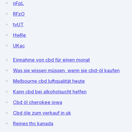
nFpL
RFzO
tvUT
HwRe
UKac
Einnahme von cbd für einen monat
Was sie wissen müssen, wenn sie cbd-öl kaufen
Melbourne cbd luftqualität heute
Kann cbd bei alkoholsucht helfen
Cbd öl cherokee iowa
Cbd öle zum verkauf in uk
Reines thc kanada