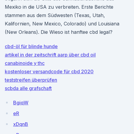
Mexiko in die USA zu verbreiten. Erste Berichte
stammen aus dem Südwesten (Texas, Utah,
Kalifornien, New Mexico, Colorado) und Louisiana
(New Orleans). Die Wieso ist hanftee cbd legal?
cbd-öl für blinde hunde
artikel in der zeitschrift aarp über cbd oil
canabinoide y thc
kostenloser versandcode für cbd 2020
teststreifen überprüfen
scbda alle grafschaft
BgiqW
eR
xDqnB