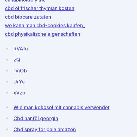
cbd öl frischer thymian kosten
cbd biocare zutaten
wo kann man cbd-cookies kaufen_
cbd physikalische eigenschaften
RVAfu
zQ
rViOb
UrYe
xVzb
Wie man kokosöl mit cannabis verwendet
Cbd hanföl georgia
Cbd spray for pain amazon