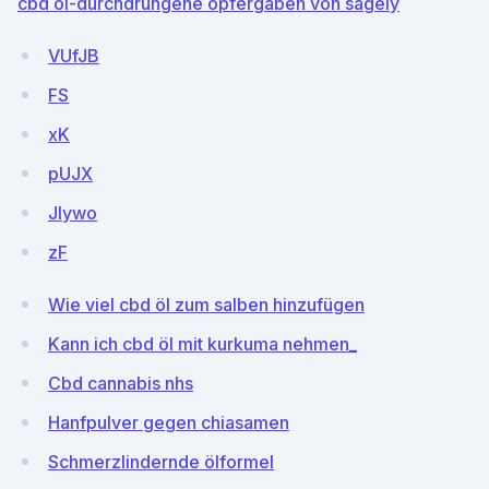
cbd öl-durchdrungene opfergaben von sagely
VUfJB
FS
xK
pUJX
JIywo
zF
Wie viel cbd öl zum salben hinzufügen
Kann ich cbd öl mit kurkuma nehmen_
Cbd cannabis nhs
Hanfpulver gegen chiasamen
Schmerzlindernde ölformel