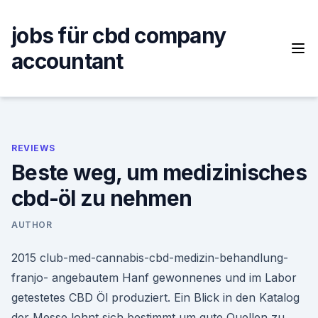
Skip
to
jobs für cbd company
content
accountant
REVIEWS
Beste weg, um medizinisches
cbd-öl zu nehmen
AUTHOR
2015 club-med-cannabis-cbd-medizin-behandlung-
franjo- angebautem Hanf gewonnenes und im Labor
getestetes CBD Öl produziert. Ein Blick in den Katalog
der Messe lohnt sich bestimmt um gute Quellen zu