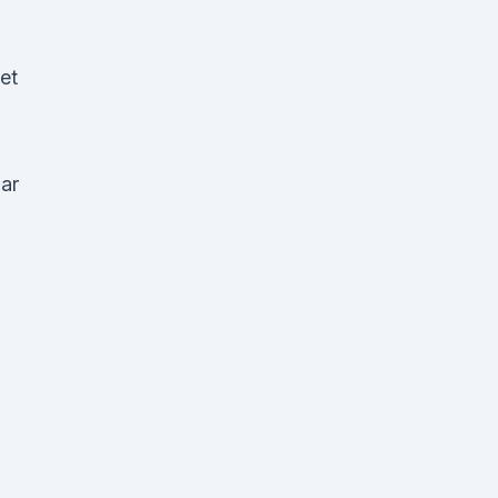
et
uar