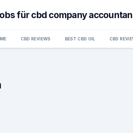
jobs für cbd company accountan
OME
CBD REVIEWS
BEST CBD OIL
CBD REVI
h