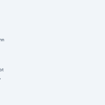
nn
bt
,