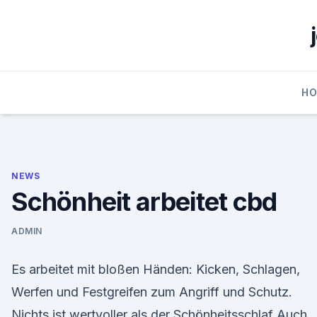
Skip
to
content
H
NEWS
Schönheit arbeitet cbd
ADMIN
Es arbeitet mit bloßen Händen: Kicken, Schlagen,
Werfen und Festgreifen zum Angriff und Schutz.
Nichts ist wertvoller als der Schönheitsschlaf Auch