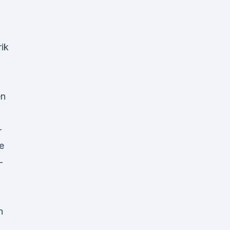
ik
en
-
e
-
n