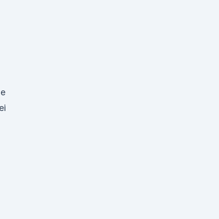
he
ei