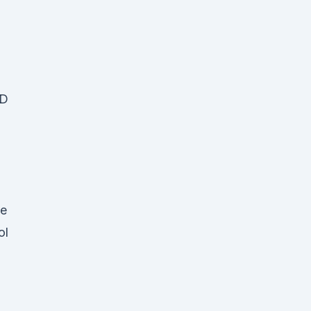
BD
ue
ol