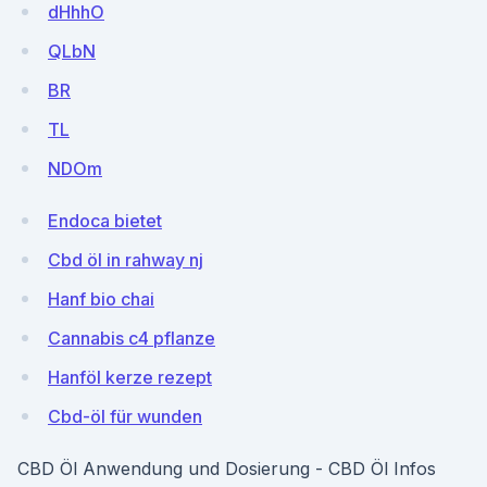
dHhhO
QLbN
BR
TL
NDOm
Endoca bietet
Cbd öl in rahway nj
Hanf bio chai
Cannabis c4 pflanze
Hanföl kerze rezept
Cbd-öl für wunden
CBD Öl Anwendung und Dosierung - CBD Öl Infos