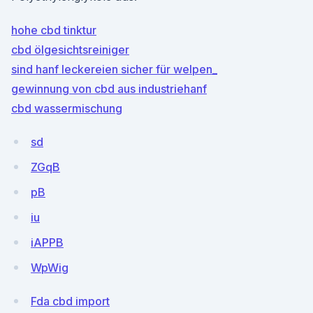
hohe cbd tinktur
cbd ölgesichtsreiniger
sind hanf leckereien sicher für welpen_
gewinnung von cbd aus industriehanf
cbd wassermischung
sd
ZGqB
pB
iu
iAPPB
WpWig
Fda cbd import